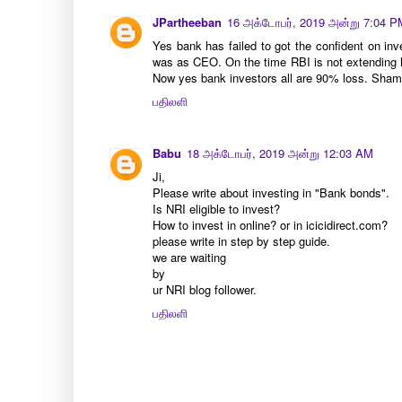
JPartheeban
16 அக்டோபர், 2019 அன்று 7:04 P
Yes bank has failed to got the confident on in
was as CEO. On the time RBI is not extending h
Now yes bank investors all are 90% loss. Sham
பதிலளி
Babu
18 அக்டோபர், 2019 அன்று 12:03 AM
Ji,
Please write about investing in "Bank bonds".
Is NRI eligible to invest?
How to invest in online? or in icicidirect.com?
please write in step by step guide.
we are waiting
by
ur NRI blog follower.
பதிலளி