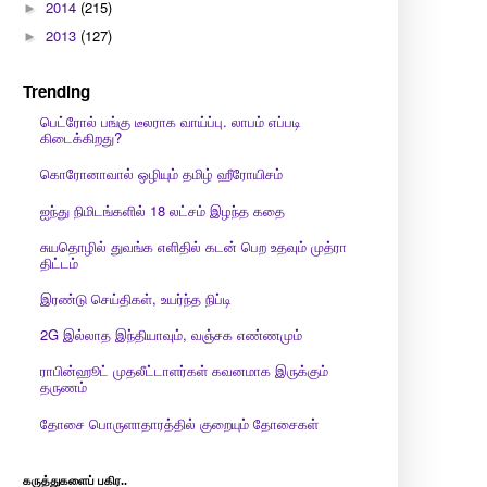
2014
(215)
►
2013
(127)
►
Trending
பெட்ரோல் பங்கு டீலராக வாய்ப்பு. லாபம் எப்படி
கிடைக்கிறது?
கொரோனாவால் ஒழியும் தமிழ் ஹீரோயிசம்
ஐந்து நிமிடங்களில் 18 லட்சம் இழந்த கதை
சுயதொழில் துவங்க எளிதில் கடன் பெற உதவும் முத்ரா
திட்டம்
இரண்டு செய்திகள், உயர்ந்த நிப்டி
2G இல்லாத இந்தியாவும், வஞ்சக எண்ணமும்
ராபின்ஹூட் முதலீட்டாளர்கள் கவனமாக இருக்கும்
தருணம்
தோசை பொருளாதாரத்தில் குறையும் தோசைகள்
கருத்துகளைப் பகிர..