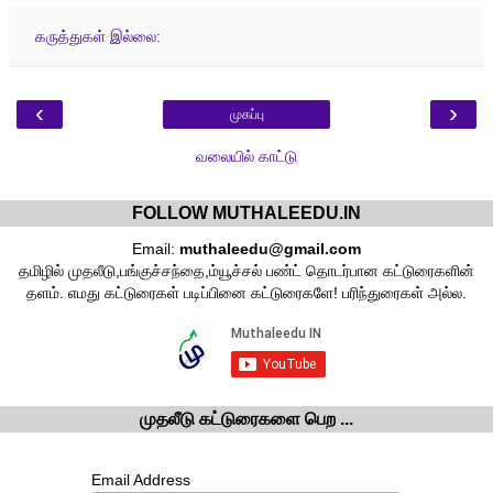
கருத்துகள் இல்லை:
‹
›
முகப்பு
வலையில் காட்டு
FOLLOW MUTHALEEDU.IN
Email:
muthaleedu@gmail.com
தமிழில் முதலீடு,பங்குச்சந்தை,ம்யூச்சல் பண்ட் தொடர்பான கட்டுரைகளின்
தளம். எமது கட்டுரைகள் படிப்பினை கட்டுரைகளே! பரிந்துரைகள் அல்ல.
முதலீடு கட்டுரைகளை பெற ...
Email Address