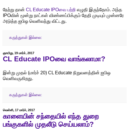
நேற்று தான்
CL Educate IPOவை பற்றி
எழுதி இருந்தோம். அந்த
IPOவின் மூன்று நாட்கள் விண்ணப்பிக்கும் தேதி முடியும் முன்னரே
அடுத்த ஐபிஒ வெளிவந்து விட்டது.
கருத்துகள் இல்லை:
ஞாயிறு, 19 மார்ச், 2017
CL Educate IPOவை வாங்கலாமா?
இன்று முதல் (மார்ச் 20) CL Educate நிறுவனத்தின் ஐபிஒ
வெளிவருகிறது.
கருத்துகள் இல்லை:
வெள்ளி, 17 மார்ச், 2017
காளையின் சந்தையில் எந்த துறை
பங்குகளில் முதலீடு செய்யலாம்?