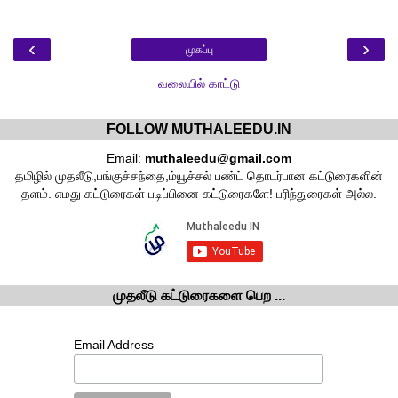
‹
›
முகப்பு
வலையில் காட்டு
FOLLOW MUTHALEEDU.IN
Email:
muthaleedu@gmail.com
தமிழில் முதலீடு,பங்குச்சந்தை,ம்யூச்சல் பண்ட் தொடர்பான கட்டுரைகளின்
தளம். எமது கட்டுரைகள் படிப்பினை கட்டுரைகளே! பரிந்துரைகள் அல்ல.
முதலீடு கட்டுரைகளை பெற ...
Email Address