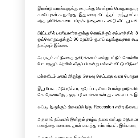
இரண்டு வாரங்களுக்கு ஊரடங்கு சென்றால் பொருளாதாரத்தி
கணிப்புகள் கூறுகிறது. இது வரை கிட்டத்தட்ட ஐந்து லட்சம
எந்த நம்பிக்கையை பங்குச்சந்தையை கண்டு விட்டது என்ப
பிரிட்டனில் பணியாளர்களுக்கு கொடுக்கும் சம்பளத்தி
ஒவ்வொருவருக்கும் 90 ஆயிரம் ரூபாய் வழங்குவதாக கூட
நிகழ்வும் இல்லை.
அபராதம் கட்டுவதை தவிர்க்கலாம் என்று மட்டும் சொல்லியு
போடாததும் அரசின் விருப்பம் என்று மக்கள் விட்டு விடுவார
மக்களிடம் பணம் இருந்து செலவு செய்யாத வரை பொருளாதா
இது போக, அமெரிக்கா, ஐரோப்பா, சீனா போன்ற நாடுகளின்
கொரோனாவிற்கு ஒரு பழி வாங்கல் என்பது கண்டிப்பாக இர
அப்படி இருக்கும் நிலையில் இது Recession என்ற நிலைய
அதனால் நிப்டியில் இன்னும் தாழ்வு நிலை என்பது அதிகமா
பணத்தை பணமாக தான் வைத்து உள்ளார்கள். இவ்வளவு இற
அதனால் கவனமாக இருங்கள்!