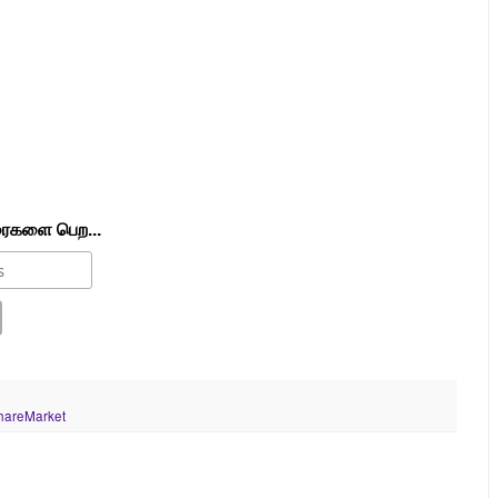
ரைகளை பெற...
hareMarket