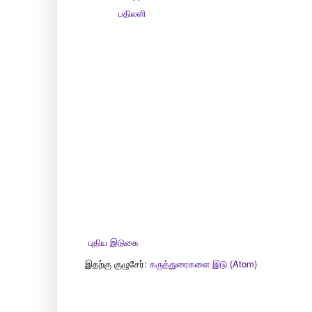
பதிலளி
புதிய இடுகை
இதற்கு குழுசேர்:
கருத்துரைகளை இடு (Atom)