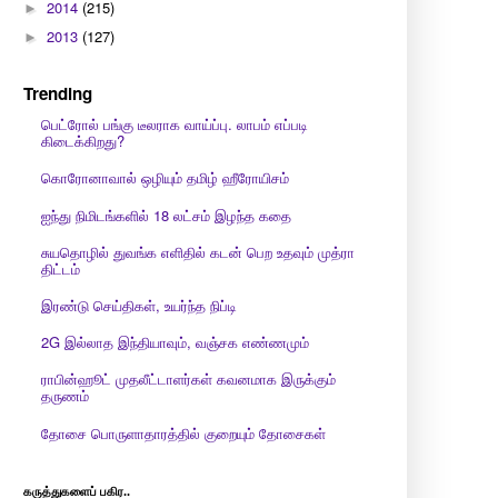
2014
(215)
►
2013
(127)
►
Trending
பெட்ரோல் பங்கு டீலராக வாய்ப்பு. லாபம் எப்படி
கிடைக்கிறது?
கொரோனாவால் ஒழியும் தமிழ் ஹீரோயிசம்
ஐந்து நிமிடங்களில் 18 லட்சம் இழந்த கதை
சுயதொழில் துவங்க எளிதில் கடன் பெற உதவும் முத்ரா
திட்டம்
இரண்டு செய்திகள், உயர்ந்த நிப்டி
2G இல்லாத இந்தியாவும், வஞ்சக எண்ணமும்
ராபின்ஹூட் முதலீட்டாளர்கள் கவனமாக இருக்கும்
தருணம்
தோசை பொருளாதாரத்தில் குறையும் தோசைகள்
கருத்துகளைப் பகிர..