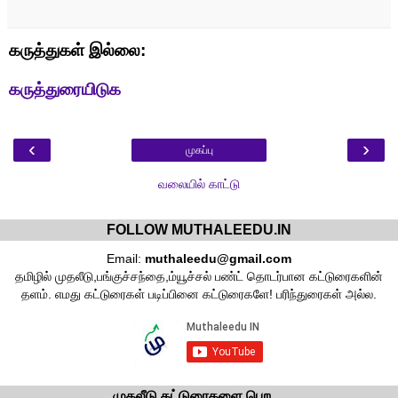
கருத்துகள் இல்லை:
கருத்துரையிடுக
‹
›
முகப்பு
வலையில் காட்டு
FOLLOW MUTHALEEDU.IN
Email:
muthaleedu@gmail.com
தமிழில் முதலீடு,பங்குச்சந்தை,ம்யூச்சல் பண்ட் தொடர்பான கட்டுரைகளின்
தளம். எமது கட்டுரைகள் படிப்பினை கட்டுரைகளே! பரிந்துரைகள் அல்ல.
முதலீடு கட்டுரைகளை பெற ...