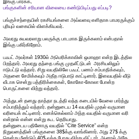
இங்கு பார்க்க,
பங்குகளின் சரியான விலையை கண்டுபிடிப்பது எப்படி?
பங்குச்சந்தையின் ரகசியங்களை அவ்வளவு எளிதாக பாமரருக்கும்
புரியும் வகையில் விளக்கியவர்.
அவரது சுயவரலாறு பலருக்கு பாடமாக இருக்கலாம் என்பதால்
இங்கு பகிர்கிறோம்.
பஃபட் அவர்கள் 1930ல் அமெரிக்காவின் ஒமாஹா என்ற இடத்தில
பிறந்தார். அவரது தந்தை பங்கு முதலீட்டுடன் அரசியலிலும்
ஈடுபட்டு வந்தார். சிறு வயதிலிலே பஃபட் பணம் சம்பாதிக்கவும்,
அதனை சேமிக்கவும் அதீத ஈடுபாடு காட்டினார். இளவயதில் வீடு
வீடாக சென்று பத்திரிக்கைகள், கோகோ-கோலா போன்ற
பொருட்களை விற்று வந்தார்.
அத்துடன் தனது தாத்தா நடத்தி வந்த கடையில் வேலை பார்த்து
சம்பாதித்தும் வந்தார். தன்னுடைய 14 வயதில் முதல் வருமான
வரியைக் கட்டினார். எனக்கெல்லாம் அந்த வயதில் வருமான வரி
என்றால் என்ன என்று கூட தெரியாது.
தன்னுடைய பதினோரு வயதில் "Cite Service" என்ற
நிறுவனத்தின் பங்குகளை 38$க்கு வாங்கினார். அது 27$ க்கு
சென்று மீண்டும் 40$ வந்த போது விற்று விட்டார். ஆனால் அதே