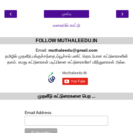
‹
›
முகப்பு
வலையில் காட்டு
FOLLOW MUTHALEEDU.IN
Email:
muthaleedu@gmail.com
தமிழில் முதலீடு,பங்குச்சந்தை,ம்யூச்சல் பண்ட் தொடர்பான கட்டுரைகளின்
தளம். எமது கட்டுரைகள் படிப்பினை கட்டுரைகளே! பரிந்துரைகள் அல்ல.
முதலீடு கட்டுரைகளை பெற ...
Email Address