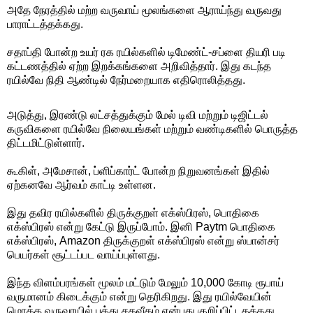
அதே நேரத்தில் மற்ற வருவாய் மூலங்களை ஆராய்ந்து வருவது
பாராட்டத்தக்கது.
சதாப்தி போன்ற உயர் ரக ரயில்களில் டிமேண்ட்-சப்ளை தியரி படி
கட்டணத்தில் ஏற்ற இறக்கங்களை அறிவித்தார். இது கடந்த
ரயில்வே நிதி ஆண்டில் நேர்மறையாக எதிரொலித்தது.
அடுத்து, இரண்டு லட்சத்துக்கும் மேல் டிவி மற்றும் டிஜிட்டல்
கருவிகளை ரயில்வே நிலையங்கள் மற்றும் வண்டிகளில் பொருத்த
திட்டமிட்டுள்ளார்.
கூகிள், அமேசான், ப்ளிப்கார்ட் போன்ற நிறுவனங்கள் இதில்
ஏற்கனவே ஆர்வம் காட்டி உள்ளன.
இது தவிர ரயில்களில் திருக்குறள் எக்ஸ்பிரஸ், பொதிகை
எக்ஸ்பிரஸ் என்று கேட்டு இருப்போம். இனி Paytm பொதிகை
எக்ஸ்பிரஸ், Amazon திருக்குறள் எக்ஸ்பிரஸ் என்று ஸ்பான்சர்
பெயர்கள் சூட்டப்பட வாய்ப்புள்ளது.
இந்த விளம்பரங்கள் மூலம் மட்டும் மேலும் 10,000 கோடி ரூபாய்
வருமானம் கிடைக்கும் என்று தெரிகிறது. இது ரயில்வேயின்
மொத்த வருவாயில் பத்து சதவீதம் என்பது குறிப்பிட்டதக்கது.