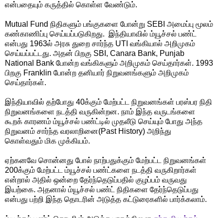
என்பதையும் கருத்தில் கொள்ள வேண்டும்.
Mutual Fund நிதிகளும் பங்குகளை போன்று SEBI அமைப்பு மூலம்
கண்காணிப்பு செய்யப்படுகிறது. இந்தியாவில் ம்யூச்சல் பண்ட்
என்பது 1963ல் அரசு துறை சார்ந்த UTI வங்கியால் அறிமுகம்
செய்யப்பட்டது. அதன் பிறகு SBI, Canara Bank, Punjab
National Bank போன்ற வங்கிகளும் அறிமுகம் செய்தார்கள். 1993
பிறகு Franklin போன்ற தனியார் நிறுவனங்களும் அறிமுகம்
செய்தார்கள்.
இந்தியாவில் தற்போது 40க்கும் மேற்பட்ட நிறுவனங்கள் பரஸ்பர நிதி
நிறுவனங்களை நடத்தி வருகின்றன. நாம் இந்த வருடங்களை
கூறக் காரணம் ம்யூச்சல் பண்ட்டில் முதலீடு செய்யும் போது அந்த
நிறுவனம் சார்ந்த வரலாறினை(Past History) அறிந்து
கொள்வதும் மிக முக்கியம்.
ஏற்கனவே சொன்னது போல் நாற்பதுக்கும் மேற்பட்ட நிறுவனங்கள்
200க்கும் மேற்பட்ட ம்யூச்சல் பண்ட்களை நடத்தி வருகிறார்கள்
என்றால் அதில் ஒன்றை தேர்ந்தெடுப்பதில் குழப்பம் வருவது
இயற்கை. அதனால் ம்யூச்சல் பண்ட் நிதிகளை தேர்ந்தெடுப்பது
என்பது பற்றி இந்த தொடரின் அடுத்த கட்டுரைகளில் பார்க்கலாம்.