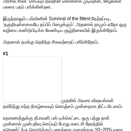
அரசில் சிலர் செய்யும் தவறான கொள்கை முடிவுகள், ஊழல்கள்
பலரை பதம் பார்க்கின்றன.
இருந்தாலும் டார்வினின் Survival of the fittest தேற்றப்படி,
'தகுதியுள்ளவையே தப்பிப் பிழைக்கும்'. அதனால் நாமும் ஏதோ ஒரு
வழியை கண்டுபிடிக்க வேண்டிய சூழ்நிலையில் இருக்கிறோம்.
அதனால் நமக்கு தெரிந்த சிலவற்றைப் பகிர்கிறோம்.
#1
முதலில் அவசர விஷயங்கள்
தவிர்த்து எந்த நிகழ்வையும் கொஞ்சம் முன்னதாக திட்டமிடலாம்.
உதாரணத்துக்கு தீபாவளி பஸ் டிக்கெட்டை ஒரு பத்து நாள்
முன்னால் முன்பதிவு செய்யும் போது கடைசி நேரத்தில்
ஏஜெண்ட்க்கு கொடுக்கும் பணத்தை குறைந்தது 10~20% வரை