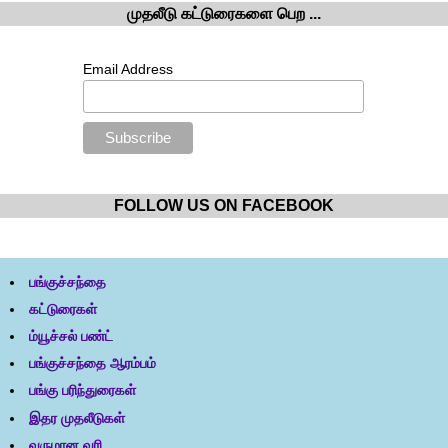
முதலீடு கட்டுரைகளை பெற ...
Email Address
FOLLOW US ON FACEBOOK
பங்குச்சந்தை
கட்டுரைகள்
ம்யூச்சல் பண்ட்
பங்குச்சந்தை ஆரம்பம்
பங்கு பரிந்துரைகள்
இதர முதலீடுகள்
வருமான வரி