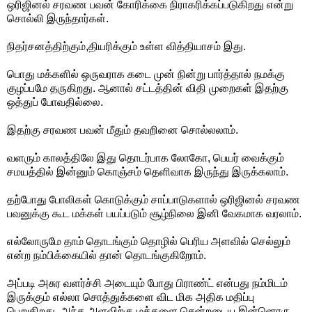
ஒரிஜினல் சரவண பவன் கோரிக்கை நிராகரிக்கப்படுகிறது என்று
சொல்லி இருந்தார்கள்.
நிதர்சனத்திற்கும்,தியரிக்கும் உள்ள வித்தியாசம் இது.
பொது மக்களில் ஒருவராக கடை முன் நின்று பார்த்தால் நமக்கு
குழப்பமே தருகிறது. ஆனால் சட்டத்தின் விதி முறைகள் இதற்கு
ஒத்துப் போவதில்லை.
இதற்கு சரவண பவன் மீதும் தவறினை சொல்லலாம்.
வளரும் காலத்திலே இது தொடர்பாக லோகோ, பெயர் வைக்கும்
சமயத்தில் இன்னும் கொஞ்சம் தெளிவாக இருந்து இருக்கலாம்.
தற்போது போலிகள் கொடுக்கும் சாப்பாடுகளால் ஒரிஜினல் சரவண
பவனுக்கு கூட மக்கள் பயப்படும் சூழ்நிலை இனி வேகமாக வரலாம்.
எல்லோருமே தாம் தொடங்கும் தொழில் பெரிய அளவில் செல்லும்
என்ற நம்பிக்கையில் தான் தொடங்குகிறோம்.
அப்படி அசுர வளர்ச்சி அடையும் போது பிராண்ட் என்பது நம்மிடம்
இருக்கும் எல்லா சொத்துக்களை விட மிக அதிக மதிப்பு
பெறுகிறது. அந்த அளவிற்கு மக்களை சென்றடைய இன்னொரு