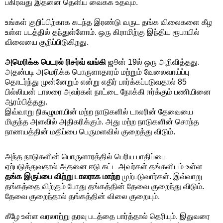
பகிர்வது இதனை தெளிய வைக்க உதவும்.
உங்கள் குறிப்பிற்காக கடந்த இரண்டு வருட தங்க விலைகளை கீழ
உள்ள படத்தில் தந்துள்ளோம். ஒரு கிராமிற்கு இந்திய ரூபாயில்
விலையை குறிப்பிடுகிறது.
அமெரிக்க பெடரல் ரிசர்வ் வங்கி
ஜூன் 19ல் ஒரு அறிவித்தது.
அதன்படி அமெரிக்க பொருளாதாரம் மற்றும் வேலைவாய்ப்பு
தொடர்ந்து முன்னேறும் என்று எதிர் பார்க்கப்படுவதால் 85
பில்லியன் டாலரை அவர்கள் நாட்டை நோக்கி ஈர்க்கும் பணியினை
ஆரம்பித்தது.
இவ்வாறு நிகழுமாயின் மற்ற நாடுகளில் டாலரின் தேவையை
மிகுந்த அளவில் அதிகரிக்கும். அது மற்ற நாடுகளின் சொந்த
நாணயத்தின் மதிப்பை பெருமளவில் குறைத்து விடும்.
அந்த நாடுகளின் பொருளாரத்தில் பெரிய பாதிப்பை
ஏற்படுத்துவதால் அதனை ஈடு கட்ட அவர்கள் தங்களிடம் உள்ள
தங்க இருப்பை விற்று டாலராக மாற்ற
முற்படுவார்கள். இவ்வாறு
தங்கத்தை விற்கும் போது தங்கத்தின் தேவை குறைந்து விடும்.
தேவை குறைந்தால் தங்கத்தின் விலை குறையும்.
கீழே உள்ள வரலாற்று தரவு படத்தை பார்த்தால் தெரியும். இதுவரை