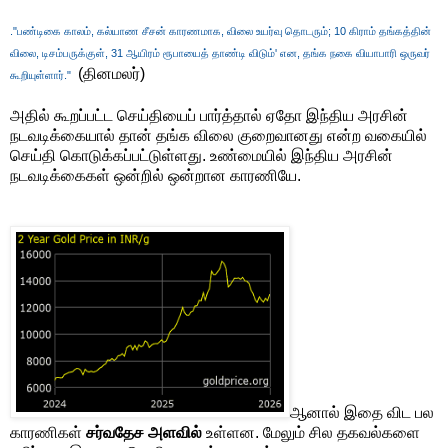
."பண்டிகை காலம், கல்யாண சீசன் காரணமாக, விலை உயர்வு தொடரும்; 10 கிராம் தங்கத்தின்
விலை, டிசம்பருக்குள், 31 ஆயிரம் ரூபாயைத் தாண்டி விடும்' என, தங்க நகை வியாபாரி ஒருவர்
(தினமலர்)
கூறியுள்ளார்."
அதில் கூறப்பட்ட செய்தியைப் பார்த்தால் ஏதோ இந்திய அரசின்
நடவடிக்கையால் தான் தங்க விலை குறைவானது என்ற வகையில்
செய்தி கொடுக்கப்பட்டுள்ளது. உண்மையில் இந்திய அரசின்
நடவடிக்கைகள் ஒன்றில் ஒன்றான காரணியே.
ஆனால் இதை விட பல
காரணிகள்
சர்வதேச அளவில்
உள்ளன. மேலும் சில தகவல்களை