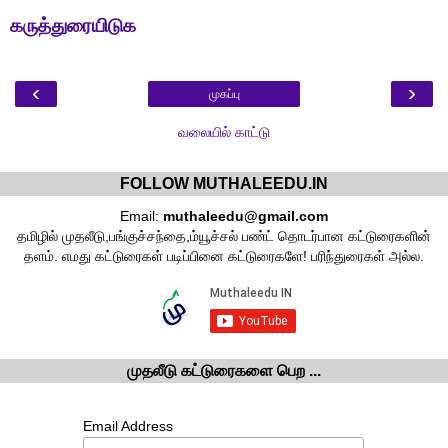
கருத்துரையிடுக
‹
›
முகப்பு
வலையில் காட்டு
FOLLOW MUTHALEEDU.IN
Email:
muthaleedu@gmail.com
தமிழில் முதலீடு,பங்குச்சந்தை,ம்யூச்சல் பண்ட் தொடர்பான கட்டுரைகளின்
தளம். எமது கட்டுரைகள் படிப்பினை கட்டுரைகளே! பரிந்துரைகள் அல்ல.
முதலீடு கட்டுரைகளை பெற ...
Email Address