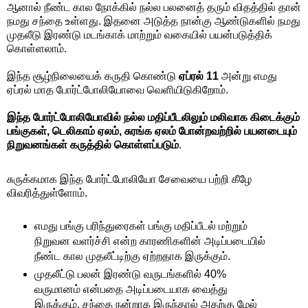
ஆனால் நீண்ட கால நோக்கில் நல்ல பலனைத் தரும் விதத்தில் தான்
நமது சந்தை உள்ளது. இதனை அடுத்த நான்கு ஆண்டுகளில் நமது
முதலீடு இரண்டு மடங்காக் மாற்றும் வகையில் பயன்படுத்திக்
கொள்ளலாம்.
இந்த சூழ்நிலையைக் கருதி கொண்டு
ஏப்ரல் 11
அன்று எமது
ஏப்ரல் மாத போர்ட்போலியோவை வெளியிடுகிறோம்.
இந்த போர்ட்போலியோவில் நல்ல மதிப்பீடலிலும் மலிவாக கிடைக்கும்
பங்குகள், டெலிகாம் ஏலம், சுரங்க ஏலம் போன்றவற்றில் பயனடையும்
நிறுவனங்கள் கருத்தில் கொள்ளப்படும்
.
சுருக்கமாக இந்த போர்ட்போலியோ சேவையை பற்றி கீழே
விவரித்துள்ளோம்.
எமது பங்கு பரிந்துரைகள் பங்கு மதிப்பீடல் மற்றும்
நிறுவன வளர்ச்சி என்ற காரணிகளின் அடிப்படையில்
நீண்ட கால முதலீட்டிற்கு ஏற்றதாக இருக்கும்.
முதலீட்டு பலன் இரண்டு வருடங்களில் 40%
வருமானம் என்பதை அடிப்படையாக வைத்து
இருக்கும். சந்தை நன்றாக இருந்தால் அதற்கு மேல்