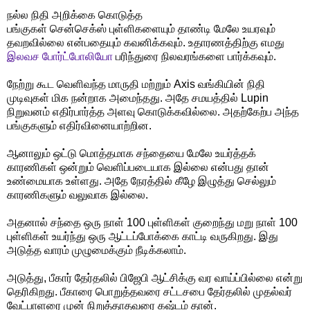
நல்ல நிதி அறிக்கை கொடுத்த
பங்குகள் சென்செக்ஸ் புள்ளிகளையும் தாண்டி மேலே உயரவும்
தவறவில்லை என்பதையும் கவனிக்கவும். உதாரணத்திற்கு எமது
இலவச போர்ட்போலியோ
பரிந்துரை நிலவரங்களை பார்க்கவும்.
நேற்று கூட வெளிவந்த மாருதி மற்றும் Axis வங்கியின் நிதி
முடிவுகள் மிக நன்றாக அமைந்தது. அதே சமயத்தில் Lupin
நிறுவனம் எதிர்பார்த்த அளவு கொடுக்கவில்லை. அதற்கேற்ப அந்த
பங்குகளும் எதிர்வினையாற்றின.
ஆனாலும் ஒட்டு மொத்தமாக சந்தையை மேலே உயர்த்தக்
காரணிகள் ஒன்றும் வெளிப்படையாக இல்லை என்பது தான்
உண்மையாக உள்ளது. அதே நேரத்தில் கீழே இழுத்து செல்லும்
காரணிகளும் வலுவாக இல்லை.
அதனால் சந்தை ஒரு நாள் 100 புள்ளிகள் குறைந்து மறு நாள் 100
புள்ளிகள் உயர்ந்து ஒரு ஆட்டப்போக்கை காட்டி வருகிறது. இது
அடுத்த வாரம் முழுமைக்கும் நீடிக்கலாம்.
அடுத்து, பீகார் தேர்தலில் பிஜேபி ஆட்சிக்கு வர வாய்ப்பில்லை என்று
தெரிகிறது. பீகாரை பொறுத்தவரை சட்டசபை தேர்தலில் முதல்வர்
வேட்பாளரை முன் நிறுத்தாதவரை கஷ்டம் தான்.