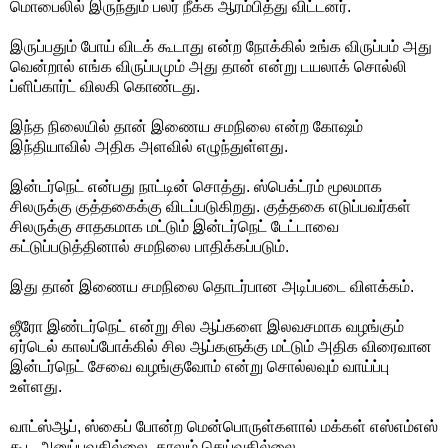
மொபைலில் இருந்தும் பலர் நீக்க ஆரம்பித்து விட்டனர்.
இருப்பதும் போய் விடக் கூடாது என்ற நோக்கில் உங்க விருப்பம் அது
வென்றால் எங்க விருப்பமும் அது தான் என்று டயலாக் சொல்லி
ப்ளிப்கார்ட் விலகி கொண்டது.
இந்த நிலையில் தான் இணைய சமநிலை என்ற கோஷம்
இந்தியாவில் அதிக அளவில் எழுந்துள்ளது.
இன்டர்நெட் என்பது நாட்டின் சொத்து. ஸ்பெக்ட்ரம் மூலமாக
சிலருக்கு குத்தகைக்கு விடப்படுகிறது. குத்தகை எடுப்பவர்கள்
சிலருக்கு சாதகமாக மட்டும் இன்டர்நெட் டேட்டாவை
கட்டுப்படுத்தினால் சமநிலை பாதிக்கப்படும்.
இது தான் இணைய சமநிலை தொடர்பான அடிப்படை விளக்கம்.
ஜீரோ இண்டர்நெட் என்று சில ஆப்களை இலவசமாக வழங்கும்
ஏர்டெல் காலப்போக்கில் சில ஆப்களுக்கு மட்டும் அதிக விரைவான
இன்டர்நெட் சேவை வழங்குவோம் என்று சொல்லவும் வாய்ப்பு
உள்ளது.
வாட்ஸ்ஆப், ஸ்கைப் போன்ற மென்பொருள்களால் மக்கள் எஸ்எம்எஸ்
கூட அனுப்பவதில்லை. காலும் செய்வதில்லை.