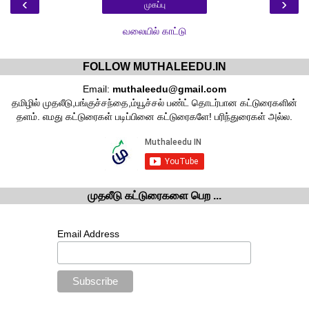
‹
›
முகப்பு
வலையில் காட்டு
FOLLOW MUTHALEEDU.IN
Email:
muthaleedu@gmail.com
தமிழில் முதலீடு,பங்குச்சந்தை,ம்யூச்சல் பண்ட் தொடர்பான கட்டுரைகளின்
தளம். எமது கட்டுரைகள் படிப்பினை கட்டுரைகளே! பரிந்துரைகள் அல்ல.
முதலீடு கட்டுரைகளை பெற ...
Email Address