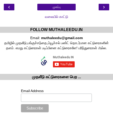
‹
›
முகப்பு
வலையில் காட்டு
FOLLOW MUTHALEEDU.IN
Email:
muthaleedu@gmail.com
தமிழில் முதலீடு,பங்குச்சந்தை,ம்யூச்சல் பண்ட் தொடர்பான கட்டுரைகளின்
தளம். எமது கட்டுரைகள் படிப்பினை கட்டுரைகளே! பரிந்துரைகள் அல்ல.
முதலீடு கட்டுரைகளை பெற ...
Email Address