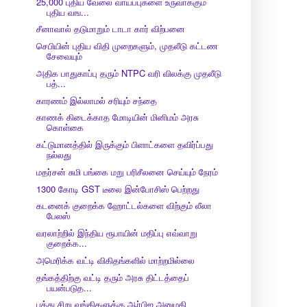
25,000 புதிய வேலை வாய்ப்புகளை உருவாக்கும்
புதிய வங...
சீனாவால் தடுமாறும் டாடா கார் விற்பனை
செபியின் புதிய விதி முறைகளும், முதலீடு கட்டண
சேவையும்
அதிக பாதுகாப்பு தரும் NTPC வரி விலக்கு முதலீடு
பத்...
காரணம் இல்லாமல் சரியும் சந்தை
காணக் கிடைக்காத மோடியின் மினிமம் அரசு
கொள்கை
கட்டுமானத்தில் இருக்கும் பிளாட்களை தவிர்ப்பது
நல்லது
மதர்சன் சுமி பங்கை மறு பரிசீலனை செய்யும் நேரம்
1300 கோடி GST டீலை இன்போசிஸ் பெற்றது
கடனைக் குறைக்க ஹோட்டல்களை விற்கும் லீலா
பேலஸ்
வரலாற்றில் இந்திய ரூபாயின் மதிப்பு எவ்வாறு
குறைக்க...
அமெரிக்க வட்டி விகிதங்களில் மாற்றமில்லை
தங்கத்திற்கு வட்டி தரும் அரசு திட்டத்தைப்
பயன்படுத...
பத்து சிறு வங்கிகளுக்கு ஆர்பிஐ அனுமதி