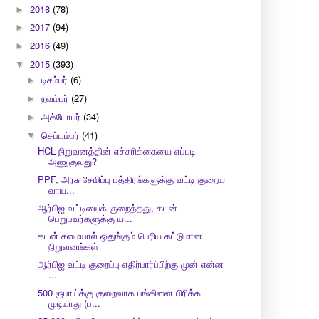
2018
(78)
►
2017
(94)
►
2016
(49)
►
2015
(393)
▼
டிசம்பர்
(6)
►
நவம்பர்
(27)
►
அக்டோபர்
(34)
►
செப்டம்பர்
(41)
▼
HCL நிறுவனத்தின் எச்சரிக்கையை எப்படி
அணுகுவது?
PPF, அரசு சேமிப்பு பத்திரங்களுக்கு வட்டி குறைய
வாய...
ஆர்பிஐ வட்டியைக் குறைத்தது, கடன்
பெறுபவர்களுக்கு ய...
கடன் சுமையால் ஒதுங்கும் பெரிய கட்டுமான
நிறுவனங்கள்
ஆர்பிஐ வட்டி குறைப்பு எதிர்பார்ப்பிற்கு முன் என்ன
...
500 ரூபாய்க்கு குறைவாக பங்கினை பிரிக்க
முடியாது (ப...