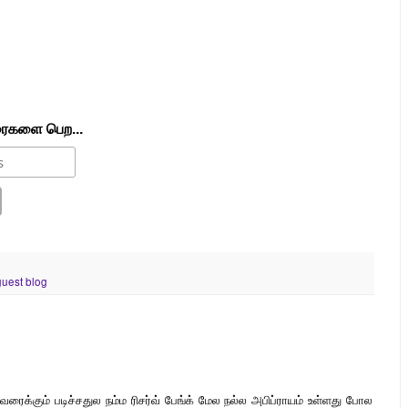
ரைகளை பெற...
guest blog
ைக்கும் படிச்சதுல நம்ம ரிசர்வ் பேங்க் மேல நல்ல அபிப்ராயம் உள்ளது போல