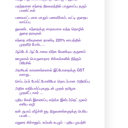
பதற்றமான சந்தை நிலவரத்தில் பாதுகாப்பு தரும்
பாண்ட்கள்
பணவாட்டமாக மாறும் பணவீக்கம், வட்டி குறைய
வாய்ப்பு
துவண்ட சந்தைக்கு சாதகமாக வந்த தொழில்
துறை தரவுகள்
சந்தை சரிவுகளை தாண்டி 220% லாபத்தில்
முதலீடு போர்ட...
ஆம்டேக் ஆட்டோவை விற்க வேண்டிய தருணம்
ஊழலால் பொருளாதார சிக்கல்களில் நிற்கும்
பிரேசில்
அரசியல் காரணங்களால் இப்போதைக்கு GST
வராது..
செப்டம்பர் போர்ட்போலியோ தொடர்பான அறிவிப்பு
அதிக எதிர்பார்ப்புகளுடன் முதல் தமிழக
முதலீட்டாளர் ...
புதிய கேஸ் இணைப்பு எடுக்க இன்டர்நெட் மூலம்
எளிய வழி
ஏன் ருபாய் வீழ்ச்சி ஐடி நிறுவனங்களுக்கு பெரிய
பயன்...
மதுரை கிச்சனும், கம்மங் கூழும் - புதிய முயற்சி