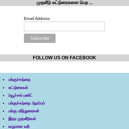
முதலீடு கட்டுரைகளை பெற ...
Email Address
FOLLOW US ON FACEBOOK
பங்குச்சந்தை
கட்டுரைகள்
ம்யூச்சல் பண்ட்
பங்குச்சந்தை ஆரம்பம்
பங்கு பரிந்துரைகள்
இதர முதலீடுகள்
வருமான வரி