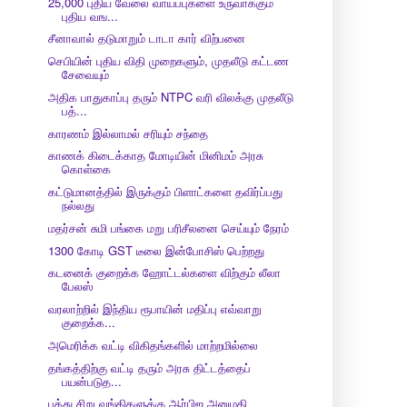
25,000 புதிய வேலை வாய்ப்புகளை உருவாக்கும்
புதிய வங...
சீனாவால் தடுமாறும் டாடா கார் விற்பனை
செபியின் புதிய விதி முறைகளும், முதலீடு கட்டண
சேவையும்
அதிக பாதுகாப்பு தரும் NTPC வரி விலக்கு முதலீடு
பத்...
காரணம் இல்லாமல் சரியும் சந்தை
காணக் கிடைக்காத மோடியின் மினிமம் அரசு
கொள்கை
கட்டுமானத்தில் இருக்கும் பிளாட்களை தவிர்ப்பது
நல்லது
மதர்சன் சுமி பங்கை மறு பரிசீலனை செய்யும் நேரம்
1300 கோடி GST டீலை இன்போசிஸ் பெற்றது
கடனைக் குறைக்க ஹோட்டல்களை விற்கும் லீலா
பேலஸ்
வரலாற்றில் இந்திய ரூபாயின் மதிப்பு எவ்வாறு
குறைக்க...
அமெரிக்க வட்டி விகிதங்களில் மாற்றமில்லை
தங்கத்திற்கு வட்டி தரும் அரசு திட்டத்தைப்
பயன்படுத...
பத்து சிறு வங்கிகளுக்கு ஆர்பிஐ அனுமதி