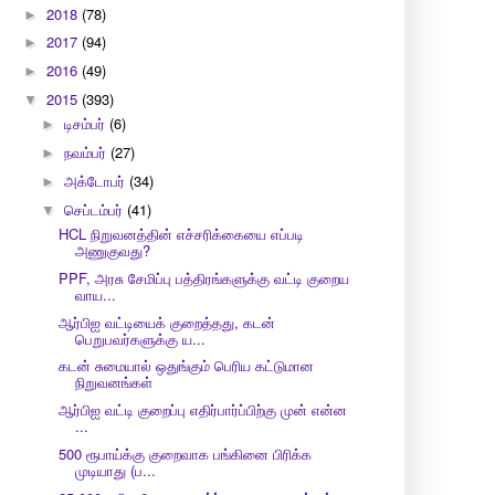
2018
(78)
►
2017
(94)
►
2016
(49)
►
2015
(393)
▼
டிசம்பர்
(6)
►
நவம்பர்
(27)
►
அக்டோபர்
(34)
►
செப்டம்பர்
(41)
▼
HCL நிறுவனத்தின் எச்சரிக்கையை எப்படி
அணுகுவது?
PPF, அரசு சேமிப்பு பத்திரங்களுக்கு வட்டி குறைய
வாய...
ஆர்பிஐ வட்டியைக் குறைத்தது, கடன்
பெறுபவர்களுக்கு ய...
கடன் சுமையால் ஒதுங்கும் பெரிய கட்டுமான
நிறுவனங்கள்
ஆர்பிஐ வட்டி குறைப்பு எதிர்பார்ப்பிற்கு முன் என்ன
...
500 ரூபாய்க்கு குறைவாக பங்கினை பிரிக்க
முடியாது (ப...