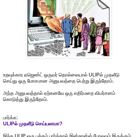
உறவுக்கார ஏஜெண்ட் ஒருவர் தொல்லையால் ULIPல் முதலீடு
செய்து ஒரு மோசமான அனுபவத்தை பெற்று இருந்தோம்.
அந்த அனுபவத்தால் ஏற்கனவே ஒரு எதிர்மறை விமர்சனம்
கொடுத்து இருந்தோம்.
பார்க்க:
ULIPல் முதலீடு செய்யலாமா?
இந்த ULIP ஒரு பக்கம் பார்த்தால் இன்சுரன்ஸ் போலவும் இருக்கும்,